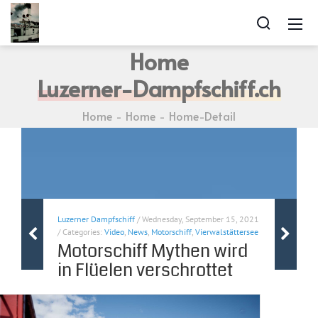
Home
Luzerner-Dampfschiff.ch
Home
Home
Home-Detail
Luzerner Dampfschiff
/ Wednesday, September 15, 2021
/ Categories:
Video
,
News
,
Motorschiff
,
Vierwalstättersee
Motorschiff Mythen wird
in Flüelen verschrottet