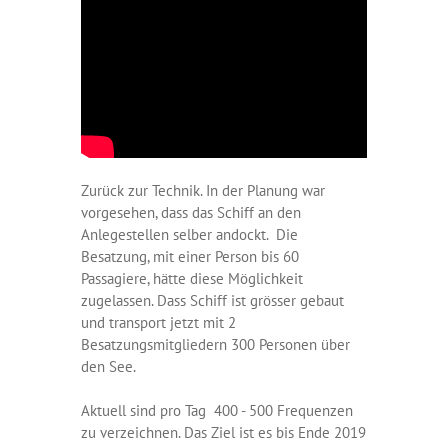
Zurück zur Technik. In der Planung war
vorgesehen, dass das Schiff an den
Anlegestellen selber andockt. Die
Besatzung, mit einer Person bis 60
Passagiere, hätte diese Möglichkeit
zugelassen. Dass Schiff ist grösser gebaut
und transport jetzt mit 2
Besatzungsmitgliedern 300 Personen über
den See.
Aktuell sind pro Tag 400 - 500 Frequenzen
zu verzeichnen. Das Ziel ist es bis Ende 2019