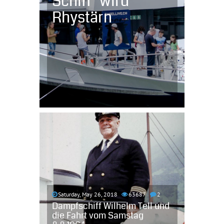
Schiff" wird
Rhystärn
Saturday, May 26, 2018
63687
2
Dampfschiff Wilhelm Tell und
die Fahrt vom Samstag