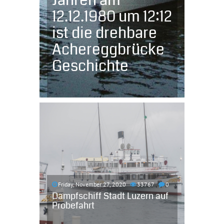
Jahren am
12.12.1980 um 12:12
ist die drehbare
Achereggbrücke
Geschichte
Friday, November 27, 2020
33767
0
Dampfschiff Stadt Luzern auf
Probefahrt