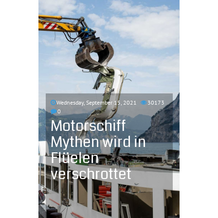
Wednesday, September 15, 2021
30173
0
Motorschiff
Mythen wird in
Flüelen
verschrottet