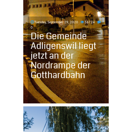
Tuesday, September 29, 2020
36724
0
Die Gemeinde
Adligenswil liegt
jetzt an der
Nordrampe der
Gotthardbahn