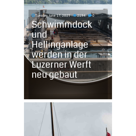
Tuesday, June 17, 2025
2194
0
Schwimmdock
und
Hellinganlage
werden in der
Luzerner Werft
neu gebaut