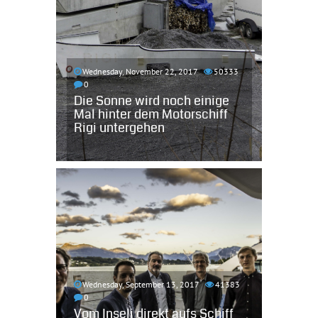
Wednesday, November 22, 2017
50333
0
Die Sonne wird noch einige
Mal hinter dem Motorschiff
Rigi untergehen
Wednesday, September 13, 2017
41383
0
Vom Inseli direkt aufs Schiff