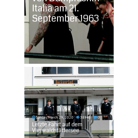
Italia am 21.
September 1963
Sunday, March 29, 2020
38948
0
Letzte Fahrt auf dem
Vierwaldstättersee