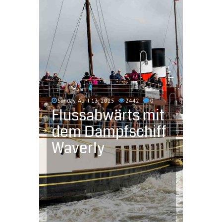
Sunday, April 13, 2025
2442
0
Flussabwärts mit
dem Dampfschiff
Waverly