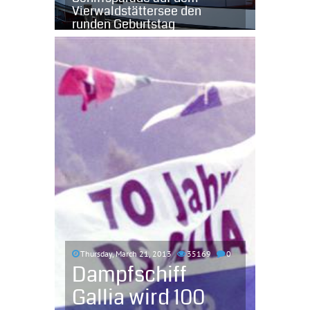
Vierwaldstättersee den
runden Geburtstag
Thursday, March 21, 2013
35169
0
Dampfschiff
Gallia wird 100